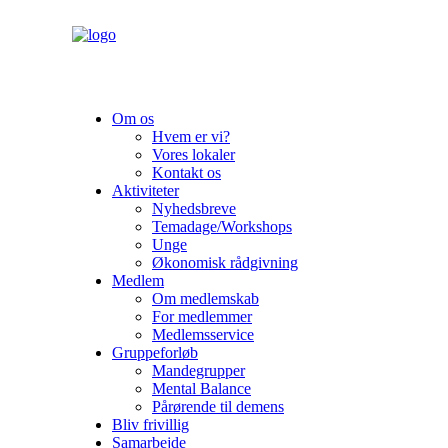
Om os
Hvem er vi?
Vores lokaler
Kontakt os
Aktiviteter
Nyhedsbreve
Temadage/Workshops
Unge
Økonomisk rådgivning
Medlem
Om medlemskab
For medlemmer
Medlemsservice
Gruppeforløb
Mandegrupper
Mental Balance
Pårørende til demens
Bliv frivillig
Samarbejde